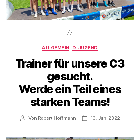
Kategorien
ALLGEMEIN
D-JUGEND
Trainer für unsere C3
gesucht.
Werde ein Teil eines
starken Teams!
Von
Robert Hoffmann
13. Juni 2022
Beitragsautor
Veröffentlichungsdatum