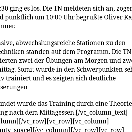
30 ging es los. Die TN meldeten sich an, zoge
 pünktlich um 10:00 Uhr begrüßte Oliver Ka
hmer.
nsive, abwechslungsreiche Stationen zu den
echniken standen auf dem Programm. Die TN
vierten zwei der Übungen am Morgen und zw
ttag. Somit wurde in den Schwerpunkten se
iv trainiert und es zeigten sich deutliche
sserungen
ndet wurde das Training durch eine Theorie
ng nach dem Mittagessen.[/vc_column_text]
olumn][/vc_row][vc_row][vc_column]
pty_space][/vc_column][/vc_row][vc_row]