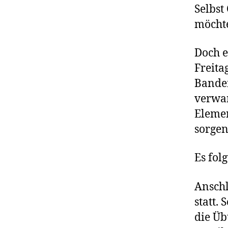
Selbst
möchte
Doch e
Freita
Banden
verwan
Elemen
sorge
Es fol
Anschl
statt.
die Üb