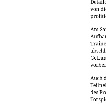
Detail
von di
profit
Am Sa
Aufbau
Traine
abschl
Geträn
vorber
Auch d
Teilne
des Pr
Torspi