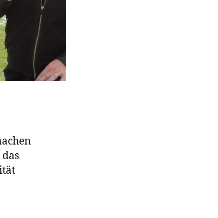
machen
 das
ität