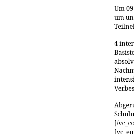
Um 09:
um und
Teilne
4 inte
Basist
absol
Nachmi
intens
Verbe
Abgeru
Schulu
[/vc_c
[vc_em