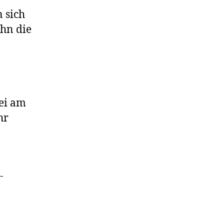
n sich
hn die
ei am
hr
-