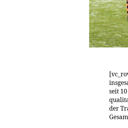
[vc_ro
insges
seit 1
qualit
der Tr
Gesamt