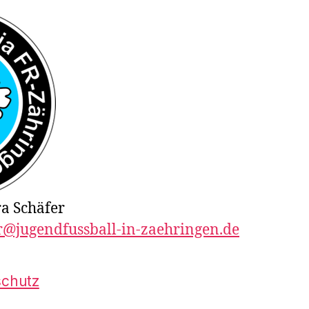
ra Schäfer
r@jugendfussball-in-zaehringen.de
schutz