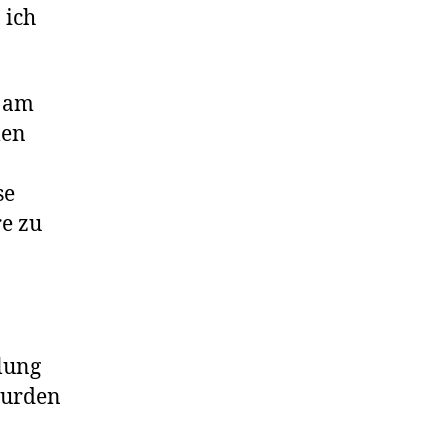
 ich
r am
len
se
e zu
lung
 wurden