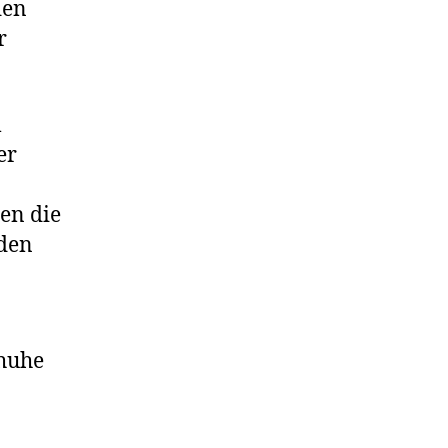
den
r
m
er
en die
iden
chuhe