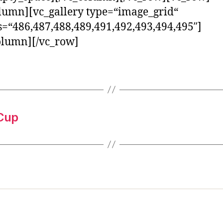
lumn][vc_gallery type=“image_grid“
=“486,487,488,489,491,492,493,494,495″]
olumn][/vc_row]
Cup