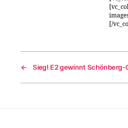
[vc_co
images
[/vc_c
←
Sieg! E2 gewinnt Schönberg-