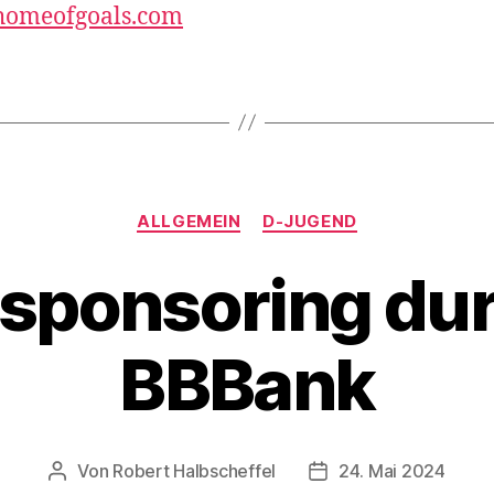
omeofgoals.com
Kategorien
ALLGEMEIN
D-JUGEND
tsponsoring dur
BBBank
Von
Robert Halbscheffel
24. Mai 2024
Beitragsautor
Veröffentlichungsda