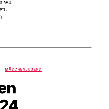
en wir
en.
n
D
MÄDCHENJUGEND
den
024