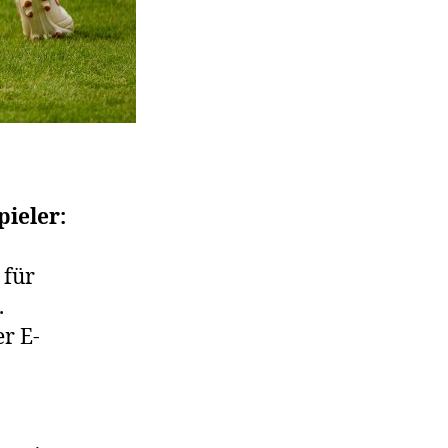
ieler:
 für
.
r E-