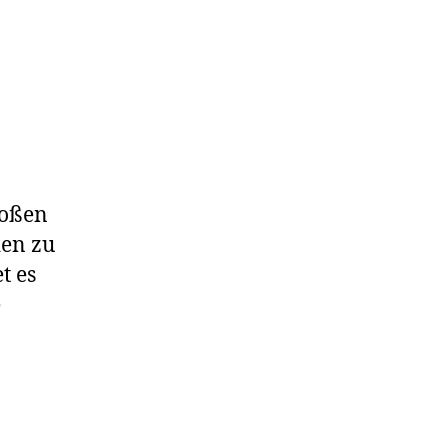
tum
roßen
en zu
t es
e