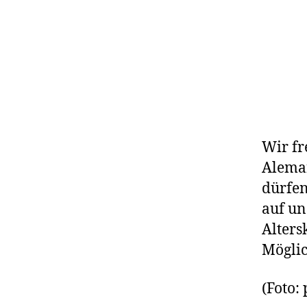
Wir fr
Alema
dürfen
auf un
Alters
Mögli
(Foto: