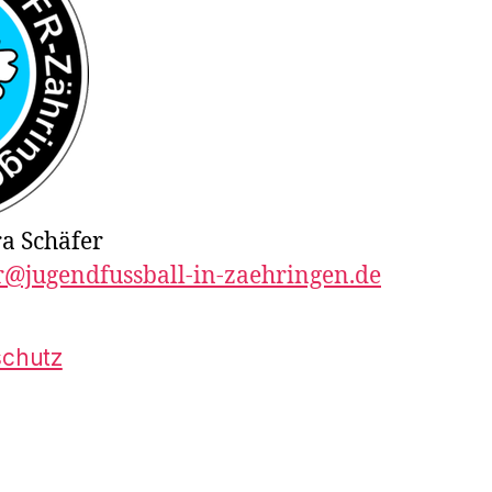
ra Schäfer
r@jugendfussball-in-zaehringen.de
schutz