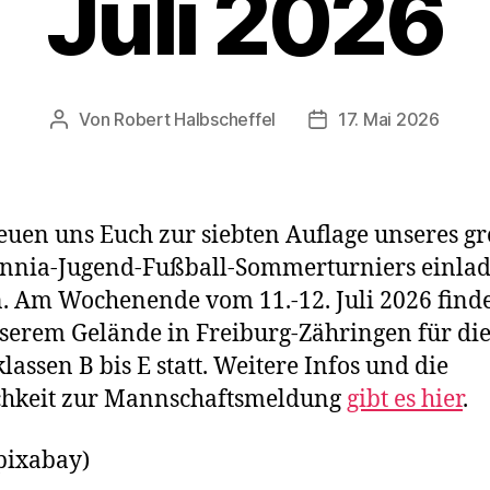
Juli 2026
Von
Robert Halbscheffel
17. Mai 2026
Beitragsautor
Veröffentlichungsda
euen uns Euch zur siebten Auflage unseres g
nnia-Jugend-Fußball-Sommerturniers einlad
. Am Wochenende vom 11.-12. Juli 2026 finde
serem Gelände in Freiburg-Zähringen für di
klassen B bis E statt. Weitere Infos und die
chkeit zur Mannschaftsmeldung
gibt es hier
.
 pixabay)